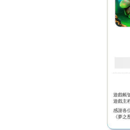
遊戲帳
遊戲主
感謝各
《夢之歷