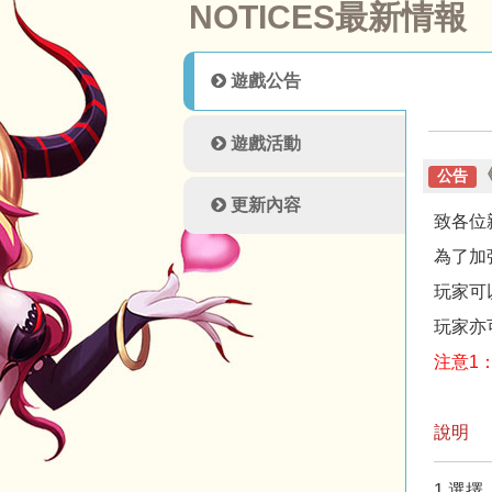
NOTICES
最新情報
遊戲公告
遊戲活動
公告
更新內容
致各位
為了加
玩家可
玩家亦
注意1
說明
1.選