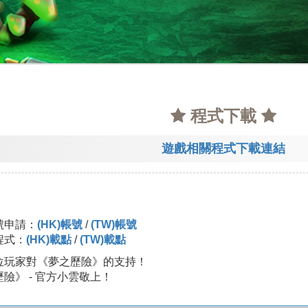
程式下載
遊戲相關程式下載連結
號申請：
(HK)帳號
/
(TW)帳號
程式：
(HK)載點
/
(TW)載點
位玩家對《夢之歷險》的支持！
險》 - 官方小雲敬上！