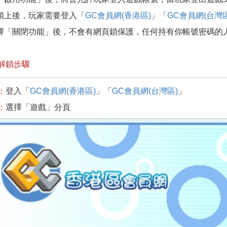
號鎖上後，玩家需要登入「
GC會員網(香港區)
」「
GC會員網(台灣區
選擇「關閉功能」後，不會有網頁鎖保護，任何持有你帳號密碼的
解鎖步驟
：
登入「
GC會員網(香港區)
」「
GC會員網(台灣區)
」
：
選擇「遊戲」分頁