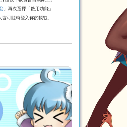
)
」再次選擇「啟用功能」
人皆可隨時登入你的帳號。